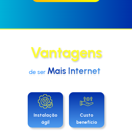
Vantagens
Mais Internet
de ser
Instalação
Custo
ágil
benefício