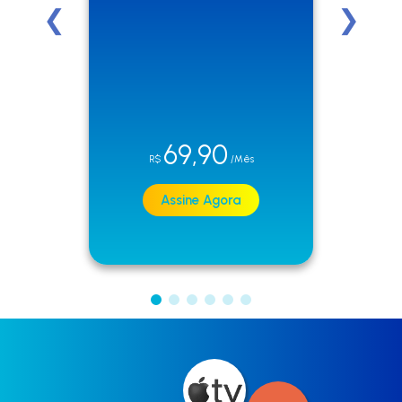
❮
❯
79,90
R$
/Mês
Assine Agora